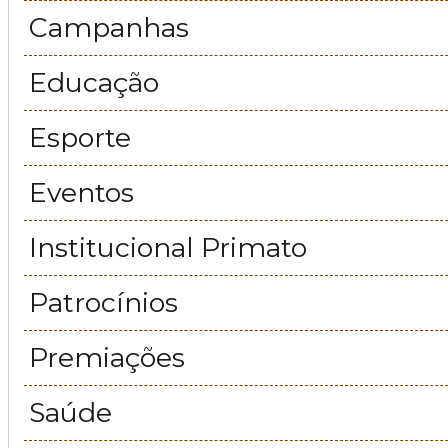
Campanhas
Educação
Esporte
Eventos
Institucional Primato
Patrocínios
Premiações
Saúde