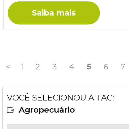
Saiba mais
<
1
2
3
4
5
6
7
VOCÊ SELECIONOU A TAG:
Agropecuário