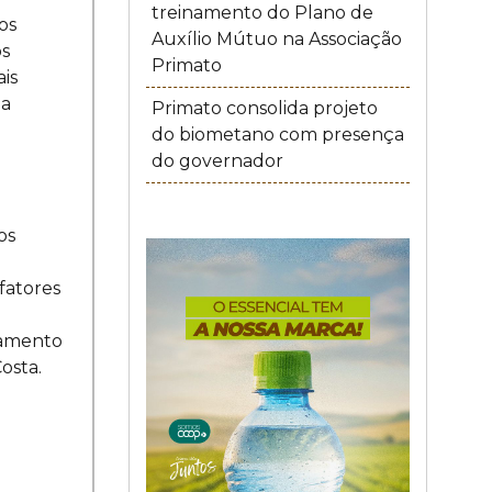
treinamento do Plano de
os
Auxílio Mútuo na Associação
os
Primato
is
 a
Primato consolida projeto
do biometano com presença
do governador
os
fatores
namento
osta.