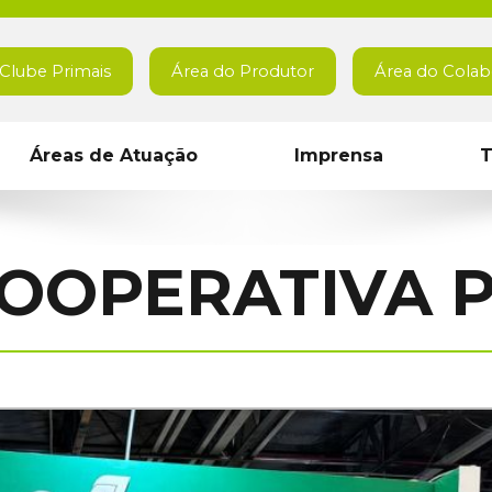
Clube Primais
Área do Produtor
Área do Colab
Áreas de Atuação
Imprensa
T
OOPERATIVA 