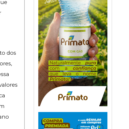
que
r
to dos
ores,
essa
valores
ca
om
 ano