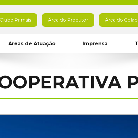
Clube Primais
Área do Produtor
Área do Colab
Áreas de Atuação
Imprensa
T
OOPERATIVA 