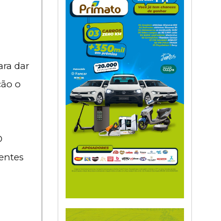
ara dar
ção o
O
ientes