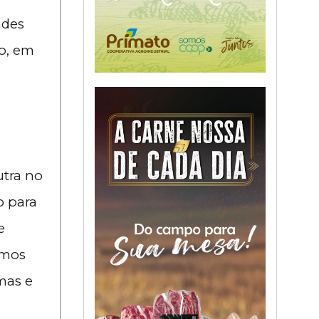
ades
o, em
utra no
o para
e
amos
mas e