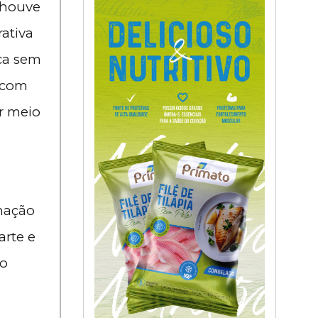
 houve
rativa
ica sem
 com
r meio
inação
arte e
ão