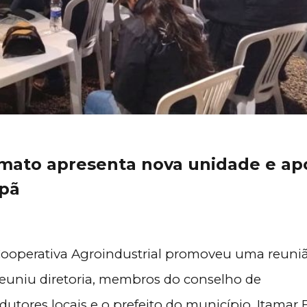
imato apresenta nova unidade e ap
apã
o Cooperativa Agroindustrial promoveu uma reuni
euniu diretoria, membros do conselho de
utores locais e o prefeito do município, Itamar B