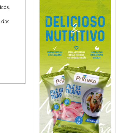
cos,
 das