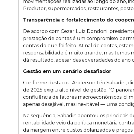
movimentações realizadas ao longo do ano, i
Produtor, supermercados, restaurantes, posto
Transparência e fortalecimento do cooper
De acordo com Cezar Luiz Dondoni, presidente 
prestação de contas é um compromisso permane
contas do que foi feito. Afinal de contas, esta
responsabilidade é muito grande, mas temos m
dá resultado, apesar das adversidades do ano q
Gestão em um cenário desafiador
Conforme destacou Anderson Léo Sabadin, dire
de 2025 exigiu alto nível de gestão. “O pano
confluência de fatores macroeconômicos, climá
apenas desejável, mas inevitável — uma condiçã
Na sequência, Sabadin apontou os principais de
rentabilidade veio da política monetária contra
da margem entre custos dolarizados e preços e