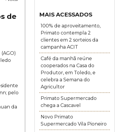
MAIS ACESSADOS
os de
100% de aproveitamento,
Primato contempla 2
clientes em 2 sorteios da
campanha ACIT
a (AGO)
Café da manhã reúne
oledo
cooperados na Casa do
Produtor, em Toledo, e
celebra a Semana do
esidente
Agricultor
nn; pelo
Primato Supermercado
m
chega a Cascavel
Kauan da
Novo Primato
Supermercado Vila Pioneiro