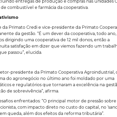
ncluindo entregas de produção e compras nas unidades 
 de combustível e farmácia da cooperativa.
ativismo
da Primato Credi e vice-presidente da Primato Cooperat
nte da gestão. “É um dever da cooperativa, todo ano, 
mos dirigindo uma cooperativa de 12 mil donos, então a
uita satisfação em dizer que viemos fazendo um trabal
ue passou”, elucida.
tor-presidente da Primato Cooperativa Agroindustrial, 
rama do agronegócio no último ano foi moldado por uma
ticos e regulatórios que tornaram a excelência na gest
o de sobrevivência”, afirma.
safios enfrentados: “O principal motor de pressão sobre
cionista, com impacto direto no custo do capital, no ‘san
m queda, além dos efeitos da reforma tributária”.