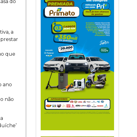
Casa do
iva, a
prestar
ho que
o ano
ão não
 a
duíche’