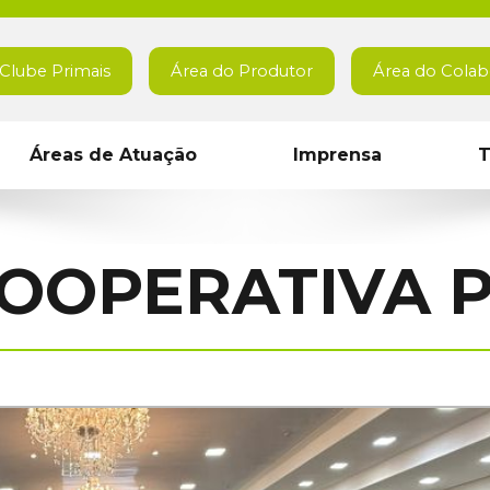
Clube Primais
Área do Produtor
Área do Colab
Áreas de Atuação
Imprensa
T
OOPERATIVA 