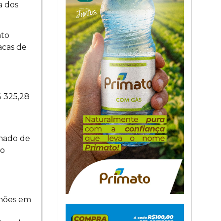
a dos
ato
acas de
$ 325,28
imado de
ao
lhões em