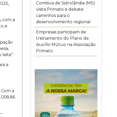
Comitiva de Sidrolândia (MS)
2025,
visita Primato e debate
caminhos para o
, com a
desenvolvimento regional
to e
Empresas participam de
treinamento do Plano de
ipação
Auxílio Mútuo na Associação
mesa,
Primato
leite”.
ra a
. Com a
.058,86
 —