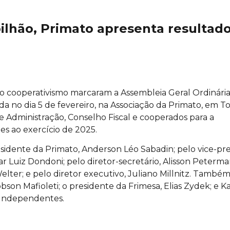
ilhão, Primato apresenta resultad
o cooperativismo marcaram a Assembleia Geral Ordinári
da no dia 5 de fevereiro, na Associação da Primato, em T
de Administração, Conselho Fiscal e cooperados para a
s ao exercício de 2025.
sidente da Primato, Anderson Léo Sabadin; pelo vice-pr
r Luiz Dondoni; pelo diretor-secretário, Alisson Peterma
lter; e pelo diretor executivo, Juliano Millnitz. També
son Mafioleti; o presidente da Frimesa, Elias Zydek; e 
s Independentes.